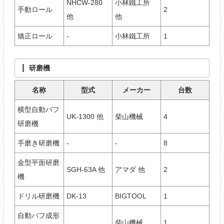
NHCW-280
小林鐵工所
手動ロール
2
他
他
矯正ロール
-
小林鐵工所
1
研磨機
名称
型式
メーカー
台数
横型自動バフ
UK-1300 他
柴山機械
4
研磨機
手磨き研磨機
-
-
8
金型平面研磨
SGH-63A 他
アマダ 他
2
機
ドリル研磨機
DK-13
BIGTOOL
1
自動バフ成形
柴山機械
1