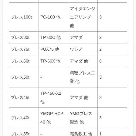
アイダエンジ
プレス100t
PC-100 他
ニアリング
3
他
プレス80t
TP-80C 他
アマダ
2
プレス75t
PUX75 他
ワシノ
2
プレス60t
TP-60X 他
アマダ 他
6
精密プレス工
プレス50t
-
3
業 他
TP-450-X2
プレス45t
アマダ 他
3
他
YMGP-HCP-
YMGプレス
プレス40t
3
40 他
製造 他
プレス35t
-
霜鳥鉄工 他
1