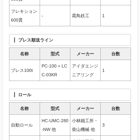
フレキション
-
霜鳥鉄工
1
600貫
プレス順送ライン
名称
型式
メーカー
台数
PC-100 + LC
アイダエンジ
プレス100t
1
C-03KR
ニアリング
ロール
名称
型式
メーカー
台数
HC-UMC-280
小林鐵工所・
自動ロール
3
-NW 他
柴山機械 他