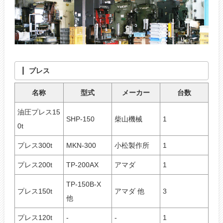
プレス
名称
型式
メーカー
台数
油圧プレス15
SHP-150
柴山機械
1
0t
プレス300t
MKN-300
小松製作所
1
プレス200t
TP-200AX
アマダ
1
TP-150B-X
プレス150t
アマダ 他
3
他
プレス120t
-
-
1