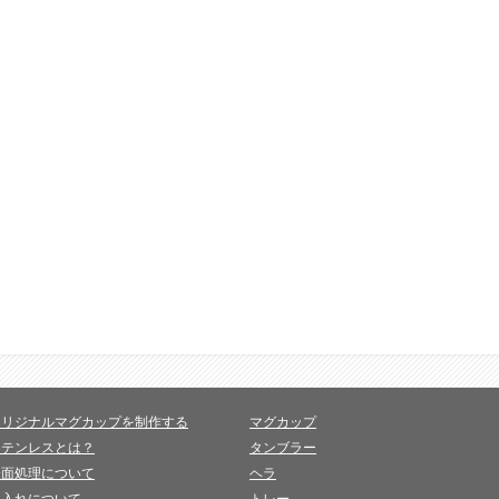
オリジナルマグカップを制作する
マグカップ
ステンレスとは？
タンブラー
表面処理について
ヘラ
名入れについて
トレー