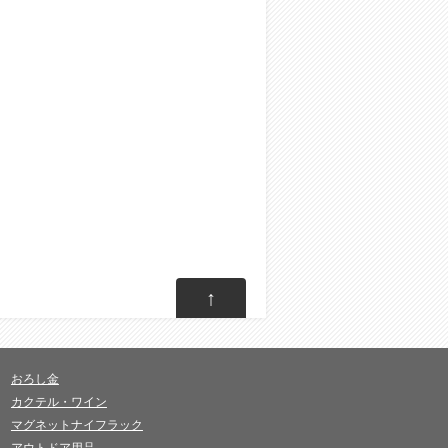
↑
おろし金
カクテル・ワイン
マグネットナイフラック
アウトドア用品