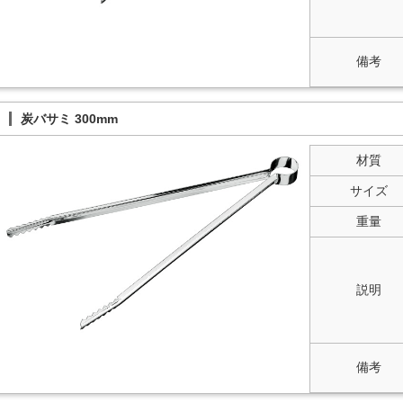
備考
炭バサミ 300mm
材質
サイズ
重量
説明
備考